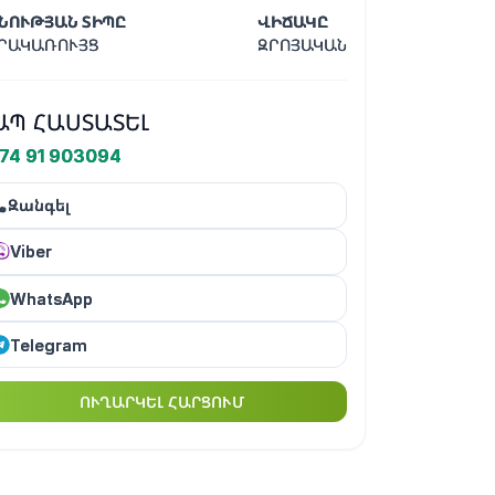
ՆՈՒԹՅԱՆ ՏԻՊԸ
ՎԻՃԱԿԸ
ՐԱԿԱՌՈՒՅՑ
ԶՐՈՅԱԿԱՆ
ԱՊ ՀԱՍՏԱՏԵԼ
74 91 903094
Զանգել
Viber
WhatsApp
Telegram
ՈՒՂԱՐԿԵԼ ՀԱՐՑՈՒՄ