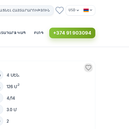
USD
ԱՑՆԵԼ ՀԱՅՏԱՐԱՐՈՒԹՅՈՒՆ
+374 91 903094
ԵՏԱԴԱՐՁ ԿԱՊ
ԲԼՈԳ
4 ՍԵՆ.
2
126 Մ
4/14
3.0 Մ
2