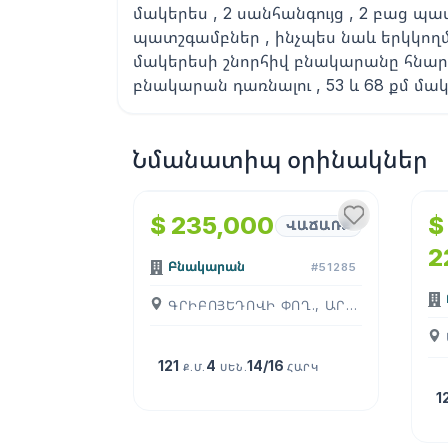
մակերես , 2 սանհանգույց , 2 բաց պ
պատշգամբներ , ինչպես նաև երկկո
մակերեսի շնորհիվ բնակարանը հնարավ
բնակարան դառնալու , 53 և 68 քմ մակե
Նմանատիպ օրինակներ
1
/
4
$ 235,000
$
ՎԱՃԱՌՔ
2
Բնակարան
#51285
ԳՐԻԲՈՅԵԴՈՎԻ ՓՈՂ., ԱՐԱԲԿԻՐ, ( ԵՐԵՒԱՆ )
121
4
14/16
Ք.Մ.
ՍԵՆ.
ՀԱՐԿ
1