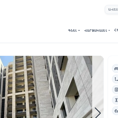
ԱՎԵԼ
Հ
ԳՆԵԼ
ՎԱՐՁԱԿԱԼԵԼ