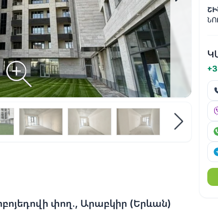
ՇԻ
ՆՈ
Կ
+3
բոյեդովի փող., Արաբկիր (Երևան)