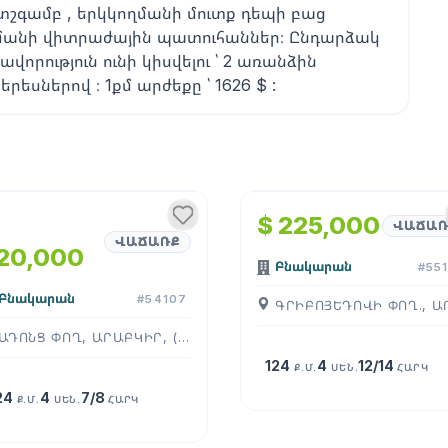
ատշգամբ , երկկողմանի մուտք դեպի բաց
ղմանի վիտրաժային պատուհաններ։ Ընդարձակ
որություն ունի կիսվելու ՝ 2 առանձին
րեսներով ։ 1քմ արժեքը ՝ 1626 $ :
1
/
4
1
/
4
$ 225,000
ՎԱՃԱՌ
ՎԱՃԱՌՔ
20,000
Բնակարան
#55
Բնակարան
#54107
ԱԴՈՆՑ ՓՈՂ, ԱՐԱԲԿԻՐ, ( ԵՐԵՒԱՆ )
124
4
12/14
Ք.Մ.
ՍԵՆ.
ՀԱՐԿ
24
4
7/8
Ք.Մ.
ՍԵՆ.
ՀԱՐԿ