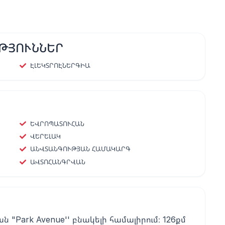
ԹՅՈՒՆՆԵՐ
ԷԼԵԿՏՐՈԷՆԵՐԳԻԱ
ԵՎՐՈՊԱՏՈՒՀԱՆ
ՎԵՐԵԼԱԿ
ԱՆՎՏԱՆԳՈՒԹՅԱՆ ՀԱՄԱԿԱՐԳ
ԱՎՏՈՀԱՆԳՐՎԱՆ
"Park Avenue'' բնակելի համալիրում։ 126քմ