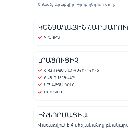
Երևան, Արաբկիր, Գրիբոյեդովի փող.
ԿԵՆՑԱՂԱՅԻՆ ՀԱՐՄԱՐՈՒ
ԿՈՅՈՒՂԻ
ԼՐԱՑՈՒՑԻՉ
ՇԻՆՈՒԹՅԱՆ ԱՌԿԱՅՈՒԹՅՈՒՆ
ԲԱՑ ՊԱՏՇԳԱՄԲ
ԵՐԿԱԹՅԱ ԴՈՒՌ
ԱՐԵՒԿՈՂ
ԻՆՖՈՐՄԱՑԻԱ
Վաճառվում է 4 սենյականոց բնակարան 