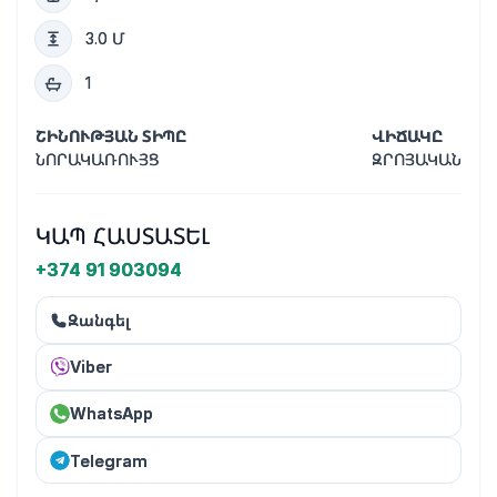
3.0 Մ
1
ՇԻՆՈՒԹՅԱՆ ՏԻՊԸ
ՎԻՃԱԿԸ
ՆՈՐԱԿԱՌՈՒՅՑ
ԶՐՈՅԱԿԱՆ
ԿԱՊ ՀԱՍՏԱՏԵԼ
+374 91 903094
Զանգել
Viber
WhatsApp
Telegram