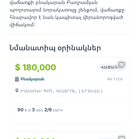
վաճառքի բնակարան Բաղրամյան
պողոտայում նորակառույց շենքում, վաճառքը
հնարավոր է նաև կապիտալ վերանորոգված
վիճակում:
Նմանատիպ օրինակներ
1
/
4
$ 180,000
ՎԱՃԱՌՔ
Բնակարան
#67129
ԻՍԱԿՈՎԻ ՊՈՂ, ԿԵՆՏՐՈՆ, ( ԵՐԵՒԱՆ )
90
3
2/9
Ք.Մ.
ՍԵՆ.
ՀԱՐԿ
1
/
4