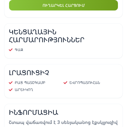
ՈՒՂԱՐԿԵԼ ՀԱՐՑՈՒՄ
ԿԵՆՑԱՂԱՅԻՆ
ՀԱՐՄԱՐՈՒԹՅՈՒՆՆԵՐ
ԳԱԶ
ԼՐԱՑՈՒՑԻՉ
ԲԱՑ ՊԱՏՇԳԱՄԲ
ԵՎՐՈՊԱՏՈՒՀԱՆ
ԱՐԵՒԿՈՂ
ԻՆՖՈՐՄԱՑԻԱ
Շտապ վաճառվում է 3 սենյականոց էքսկլյուզիվ