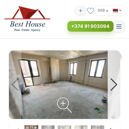
USD
+374 91 903094