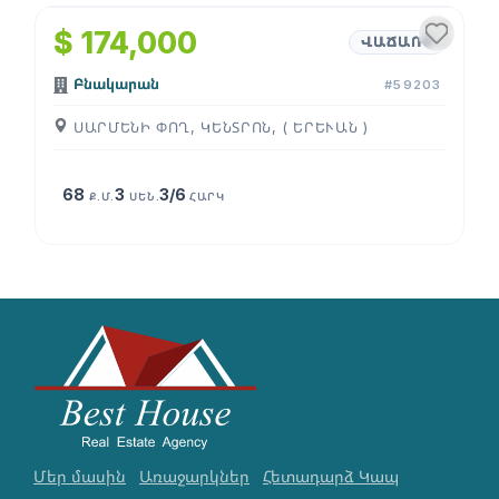
$ 174,000
ՎԱՃԱՌՔ
Բնակարան
#59203
ՍԱՐՄԵՆԻ ՓՈՂ, ԿԵՆՏՐՈՆ, ( ԵՐԵՒԱՆ )
68
3
3/6
Ք.Մ.
ՍԵՆ.
ՀԱՐԿ
Մեր մասին
Առաջարկներ
Հետադարձ Կապ