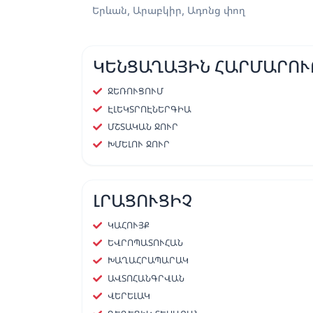
Երևան, Արաբկիր, Ադոնց փող
ԿԵՆՑԱՂԱՅԻՆ ՀԱՐՄԱՐՈՒ
ՋԵՌՈՒՑՈՒՄ
ԷԼԵԿՏՐՈԷՆԵՐԳԻԱ
ՄՇՏԱԿԱՆ ՋՈՒՐ
ԽՄԵԼՈՒ ՋՈՒՐ
ԼՐԱՑՈՒՑԻՉ
ԿԱՀՈՒՅՔ
ԵՎՐՈՊԱՏՈՒՀԱՆ
ԽԱՂԱՀՐԱՊԱՐԱԿ
ԱՎՏՈՀԱՆԳՐՎԱՆ
ՎԵՐԵԼԱԿ