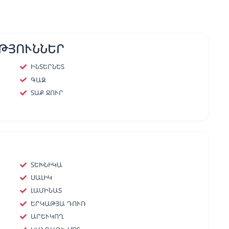
ԹՅՈՒՆՆԵՐ
ԻՆՏԵՐՆԵՏ
ԳԱԶ
ՏԱՔ ՋՈՒՐ
ՏԵԽՆԻԿԱ
ՍԱԼԻԿ
ԼԱՄԻՆԱՏ
ԵՐԿԱԹՅԱ ԴՈՒՌ
ԱՐԵՒԿՈՂ