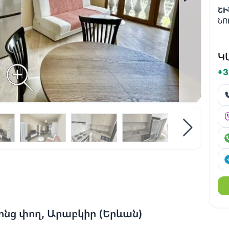
ՇԻ
ՆՈ
Կ
+3
նց փող, Արաբկիր (Երևան)