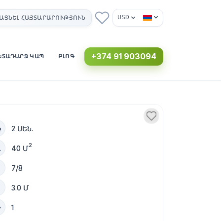
USD
ԱՑՆԵԼ ՀԱՅՏԱՐԱՐՈՒԹՅՈՒՆ
+374 91 903094
ԵՏԱԴԱՐՁ ԿԱՊ
ԲԼՈԳ
2 ՍԵՆ.
2
40 Մ
7/8
3.0 Մ
1