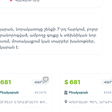
ԿԱՆԳԱՌԻ ՄՈՏ
արան, նորակառույց շենքի 7-րդ հարկում, բոլոր
վերանորոգված, ամբողջ գույքը և տեխնիկան նոր
ասում, մոտակայքում կան տարբեր խանութներ,
կարան է։
1
/
4
1
/
4
 681
$ 681
ՎԱՐՁ
ՎԱՐ
Բնակարան
Բնակարան
#32615
#335
ՕՐԲԵԼԻ ԵՂԲԱՅՐՆԵՐԻ ՓՈՂ, ԱՐԱԲԿԻՐ, ( ԵՐԵՒԱՆ )