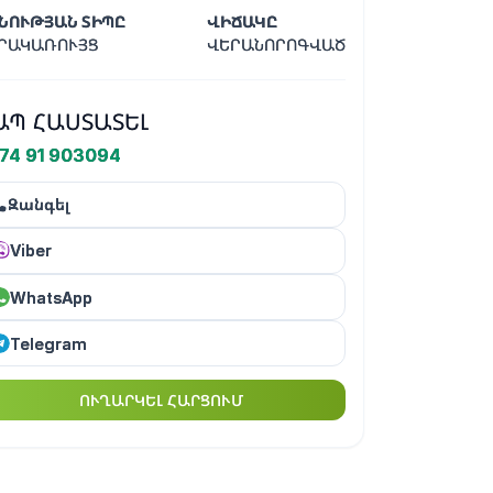
ՆՈՒԹՅԱՆ ՏԻՊԸ
ՎԻՃԱԿԸ
ՐԱԿԱՌՈՒՅՑ
ՎԵՐԱՆՈՐՈԳՎԱԾ
ԱՊ ՀԱՍՏԱՏԵԼ
74 91 903094
Զանգել
Viber
WhatsApp
Telegram
ՈՒՂԱՐԿԵԼ ՀԱՐՑՈՒՄ