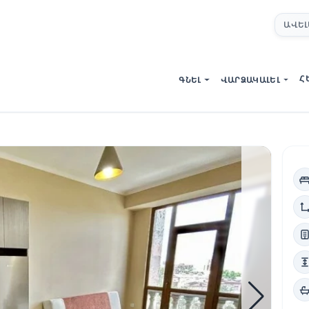
ԱՎԵԼ
Հ
ԳՆԵԼ
ՎԱՐՁԱԿԱԼԵԼ