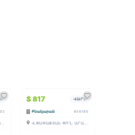
1
/
4
$ 817
Ձ
ՎԱՐՁ
Բնակարան
02
#36180
ԿՈՄԻՏԱՍԻ ՊՈՂ, ԱՐԱԲԿԻՐ, ( ԵՐԵՒԱՆ )
Վ.ՓԱՓԱԶՅԱՆ ՓՈՂ, ԱՐԱԲԿԻՐ, ( ԵՐԵՒԱՆ )