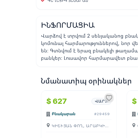
ԳԵՂԵՑԻԿ ՏԵՍԱՐԱՆ
ԻՆՖՈՐՄԱՑԻԱ
Վարձով է տրվում 2 սենյականոց բնակ
կոմունալ հարմարություններով, նոր 
են։ Գտնվում է երազ բնակելի թաղամ
բանկեր։ Լուսավոր հարմարավետ բնա
Նմանատիպ օրինակներ
1
/
4
$ 627
$
ՎԱՐՁ
Բնակարան
#29459
ԿԻԵՒՅԱՆ ՓՈՂ, ԱՐԱԲԿԻՐ, ( ԵՐԵՒԱՆ )