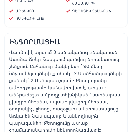
ՎԵՐԵԼԱԿ
ՀԱՄԱԿԱՐԳ
ԱՐԵՒԿՈՂ
ԳԵՂԵՑԻԿ ՏԵՍԱՐԱՆ
ԿԱՆԳԱՌԻ ՄՈՏ
ԻՆՖՈՐՄԱՑԻԱ
Վարձով է տրվում 3 սենյականոց բնակարան
Սասնա Ծռեր հասցեում գտնվող նորակառույց
շենքում։ Ընհանուր մակերեսը ՝ 90 մետր
Ննջասենյակների քանակ ՝ 2 Սանհանգույցների
քանակ ՝ 2 Մեծ պատշգամբ Բնակարանը
ամբողջությամբ կահավորված է, առկա է
անհրաժեշտ ամբողջ տեխնիկան ՝ սառնարան,
լվացքի մեքենա, սպասք լվացող մեքենա,
օդորակիչ, ջեռոց, գազօջախ և հեռուստացույց:
Առկա են նաև սպասք և անկողնային
պարագաներ: Ջեռուցումը և տաք
ջրամատակարումը կենտրոնացված է: