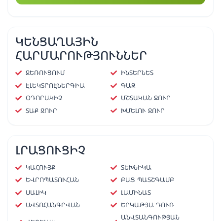
ԿԵՆՑԱՂԱՅԻՆ
ՀԱՐՄԱՐՈՒԹՅՈՒՆՆԵՐ
ՋԵՌՈՒՑՈՒՄ
ԻՆՏԵՐՆԵՏ
ԷԼԵԿՏՐՈԷՆԵՐԳԻԱ
ԳԱԶ
ՕԴՈՐԱԿԻՉ
ՄՇՏԱԿԱՆ ՋՈՒՐ
ՏԱՔ ՋՈՒՐ
ԽՄԵԼՈՒ ՋՈՒՐ
ԼՐԱՑՈՒՑԻՉ
ԿԱՀՈՒՅՔ
ՏԵԽՆԻԿԱ
ԵՎՐՈՊԱՏՈՒՀԱՆ
ԲԱՑ ՊԱՏՇԳԱՄԲ
ՍԱԼԻԿ
ԼԱՄԻՆԱՏ
ԱՎՏՈՀԱՆԳՐՎԱՆ
ԵՐԿԱԹՅԱ ԴՈՒՌ
ԱՆՎՏԱՆԳՈՒԹՅԱՆ