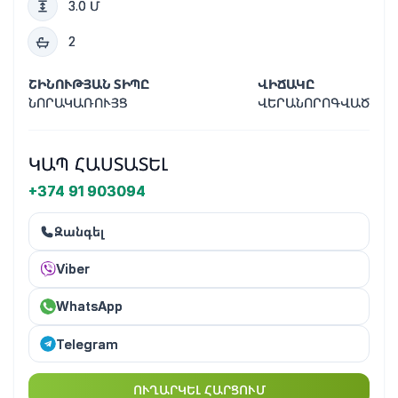
3.0 Մ
2
ՇԻՆՈՒԹՅԱՆ ՏԻՊԸ
ՎԻՃԱԿԸ
ՆՈՐԱԿԱՌՈՒՅՑ
ՎԵՐԱՆՈՐՈԳՎԱԾ
ԿԱՊ ՀԱՍՏԱՏԵԼ
+374 91 903094
Զանգել
Viber
WhatsApp
Telegram
ՈՒՂԱՐԿԵԼ ՀԱՐՑՈՒՄ