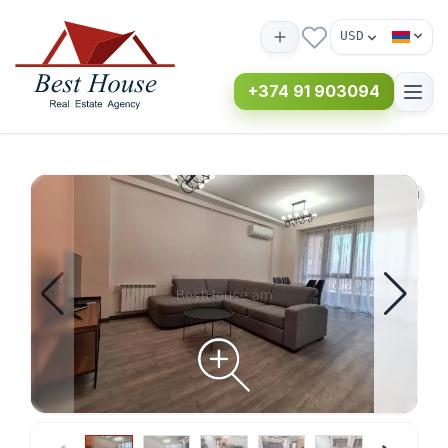
USD
+374 91 903094