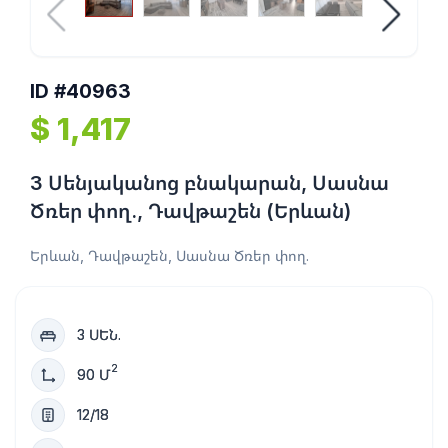
ID #40963
$ 1,417
3 Սենյականոց բնակարան, Սասնա
Ծռեր փող., Դավթաշեն (Երևան)
Երևան, Դավթաշեն, Սասնա Ծռեր փող.
3 ՍԵՆ.
2
90 Մ
12/18