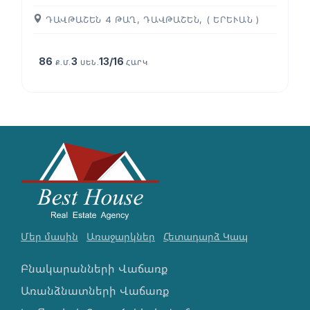
ԴԱՎԹԱՇԵՆ 4 ԹԱՂ, ԴԱՎԹԱՇԵՆ, ( ԵՐԵՒԱՆ )
86
3
13/16
Ք.Մ.
ՍԵՆ.
ՀԱՐԿ
Մեր մասին
Առաջարկներ
Հետադարձ Կապ
Բնակարանների Վաճառք
Առանձնատների Վաճառք