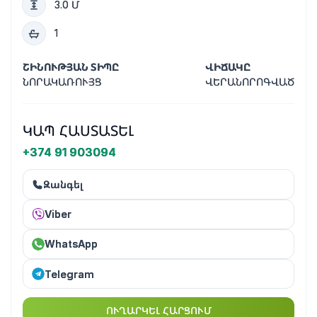
3.0 Մ
1
ՇԻՆՈՒԹՅԱՆ ՏԻՊԸ
ՎԻՃԱԿԸ
ՆՈՐԱԿԱՌՈՒՅՑ
ՎԵՐԱՆՈՐՈԳՎԱԾ
ԿԱՊ ՀԱՍՏԱՏԵԼ
+374 91 903094
Զանգել
Viber
WhatsApp
Telegram
ՈՒՂԱՐԿԵԼ ՀԱՐՑՈՒՄ