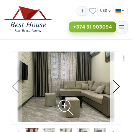
USD
+374 91 903094