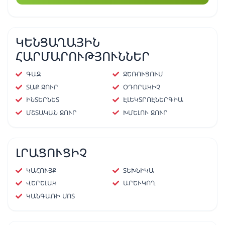
ԿԵՆՑԱՂԱՅԻՆ
ՀԱՐՄԱՐՈՒԹՅՈՒՆՆԵՐ
ԳԱԶ
ՋԵՌՈՒՑՈՒՄ
ՏԱՔ ՋՈՒՐ
ՕԴՈՐԱԿԻՉ
ԻՆՏԵՐՆԵՏ
ԷԼԵԿՏՐՈԷՆԵՐԳԻԱ
ՄՇՏԱԿԱՆ ՋՈՒՐ
ԽՄԵԼՈՒ ՋՈՒՐ
ԼՐԱՑՈՒՑԻՉ
ԿԱՀՈՒՅՔ
ՏԵԽՆԻԿԱ
ՎԵՐԵԼԱԿ
ԱՐԵՒԿՈՂ
ԿԱՆԳԱՌԻ ՄՈՏ