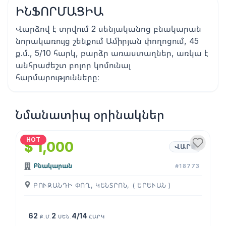
ԻՆՖՈՐՄԱՑԻԱ
Վարձով է տրվում 2 սենյականոց բնակարան
նորակառույց շենքում Ամիրյան փողոցում, 45
ք.մ., 5/10 հարկ, բարձր առաստաղներ, առկա է
անհրաժեշտ բոլոր կոմունալ
հարմարությունները։
Նմանատիպ օրինակներ
1
/
4
HOT
$ 1,000
ՎԱՐՁ
Բնակարան
#18773
ԲՈՒԶԱՆԴԻ ՓՈՂ, ԿԵՆՏՐՈՆ, ( ԵՐԵՒԱՆ )
62
2
4/14
Ք.Մ.
ՍԵՆ.
ՀԱՐԿ