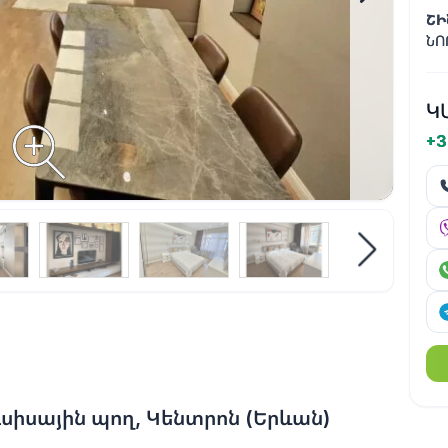
ՇԻ
ՆՈ
Կ
+3
ւսիսային պող, Կենտրոն (Երևան)