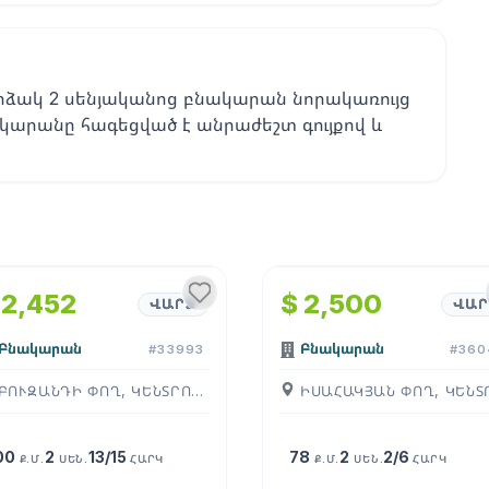
րձակ 2 սենյականոց բնակարան նորակառույց
նակարանը հագեցված է անրաժեշտ գույքով և
1
/
4
1
/
4
 2,452
$ 2,500
ՎԱՐՁ
ՎԱՐ
Բնակարան
Բնակարան
#33993
#360
ԲՈՒԶԱՆԴԻ ՓՈՂ, ԿԵՆՏՐՈՆ, ( ԵՐԵՒԱՆ )
00
2
13/15
78
2
2/6
Ք.Մ.
ՍԵՆ.
ՀԱՐԿ
Ք.Մ.
ՍԵՆ.
ՀԱՐԿ