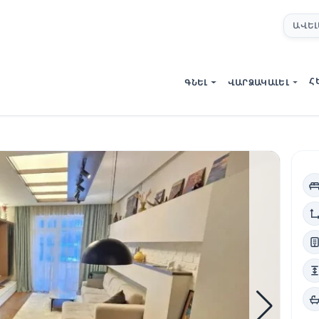
ԱՎԵԼ
Հ
ԳՆԵԼ
ՎԱՐՁԱԿԱԼԵԼ