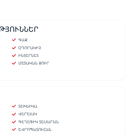
ԹՅՈՒՆՆԵՐ
ԳԱԶ
ՕԴՈՐԱԿԻՉ
ԻՆՏԵՐՆԵՏ
ՄՇՏԱԿԱՆ ՋՈՒՐ
ՏԵԽՆԻԿԱ
ՎԵՐԵԼԱԿ
ԳԵՂԵՑԻԿ ՏԵՍԱՐԱՆ
ԵՎՐՈՊԱՏՈՒՀԱՆ