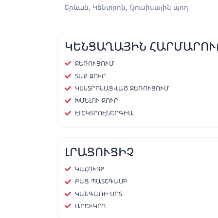
Երևան, Կենտրոն, Հյուսիսային պող
ԿԵՆՑԱՂԱՅԻՆ ՀԱՐՄԱՐՈՒ
ՋԵՌՈՒՑՈՒՄ
ՏԱՔ ՋՈՒՐ
ԿԵՆՏՐՈՆԱՑՎԱԾ ՋԵՌՈՒՑՈՒՄ
ԽՄԵԼՈՒ ՋՈՒՐ
ԷԼԵԿՏՐՈԷՆԵՐԳԻԱ
ԼՐԱՑՈՒՑԻՉ
ԿԱՀՈՒՅՔ
ԲԱՑ ՊԱՏՇԳԱՄԲ
ԿԱՆԳԱՌԻ ՄՈՏ
ԱՐԵՒԿՈՂ