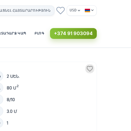
USD
ԱՑՆԵԼ ՀԱՅՏԱՐԱՐՈՒԹՅՈՒՆ
+374 91 903094
ԵՏԱԴԱՐՁ ԿԱՊ
ԲԼՈԳ
2 ՍԵՆ.
2
80 Մ
8/10
3.0 Մ
1