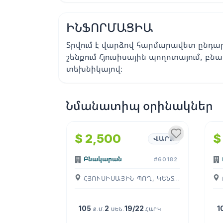
ԻՆՖՈՐՄԱՑԻԱ
Տրվում է վարձով հարմարավետ ընդա
շենքում Հյուսիսային պողոտայում, բ
տեխնիկայով։
Նմանատիպ օրինակներ
1
/
4
$ 2,500
$
ՎԱՐՁ
Բնակարան
#60182
ՀՅՈՒՍԻՍԱՅԻՆ ՊՈՂ, ԿԵՆՏՐՈՆ, ( ԵՐԵՒԱՆ )
105
2
19/22
1
Ք.Մ.
ՍԵՆ.
ՀԱՐԿ