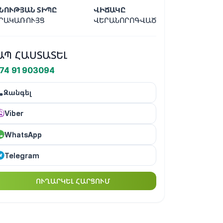
ՆՈՒԹՅԱՆ ՏԻՊԸ
ՎԻՃԱԿԸ
ՐԱԿԱՌՈՒՅՑ
ՎԵՐԱՆՈՐՈԳՎԱԾ
ԱՊ ՀԱՍՏԱՏԵԼ
74 91 903094
Զանգել
Viber
WhatsApp
Telegram
ՈՒՂԱՐԿԵԼ ՀԱՐՑՈՒՄ