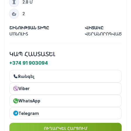
2.8 Մ
2
ՇԻՆՈՒԹՅԱՆ ՏԻՊԸ
ՎԻՃԱԿԸ
ՄՈՆՈԼԻՏ
ՎԵՐԱՆՈՐՈԳՎԱԾ
ԿԱՊ ՀԱՍՏԱՏԵԼ
+374 91 903094
Զանգել
Viber
WhatsApp
Telegram
ՈՒՂԱՐԿԵԼ ՀԱՐՑՈՒՄ