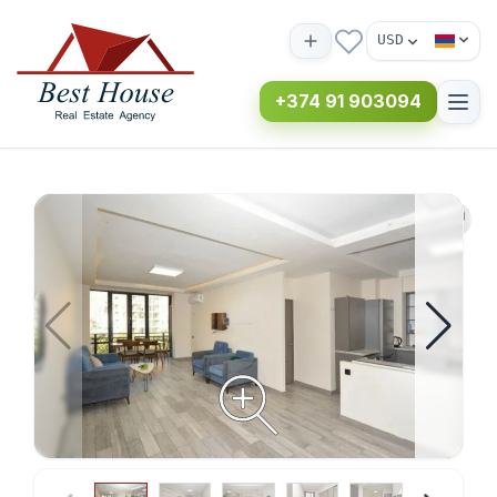
USD
+374 91 903094