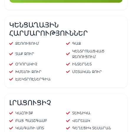
ԿԵՆՑԱՂԱՅԻՆ
ՀԱՐՄԱՐՈՒԹՅՈՒՆՆԵՐ
ՋԵՌՈՒՑՈՒՄ
ԳԱԶ
ԿԵՆՏՐՈՆԱՑՎԱԾ
ՏԱՔ ՋՈՒՐ
ՋԵՌՈՒՑՈՒՄ
ՕԴՈՐԱԿԻՉ
ԻՆՏԵՐՆԵՏ
ԽՄԵԼՈՒ ՋՈՒՐ
ՄՇՏԱԿԱՆ ՋՈՒՐ
ԷԼԵԿՏՐՈԷՆԵՐԳԻԱ
ԼՐԱՑՈՒՑԻՉ
ԿԱՀՈՒՅՔ
ՏԵԽՆԻԿԱ
ԲԱՑ ՊԱՏՇԳԱՄԲ
ՎԵՐԵԼԱԿ
ԿԱՆԳԱՌԻ ՄՈՏ
ԳԵՂԵՑԻԿ ՏԵՍԱՐԱՆ