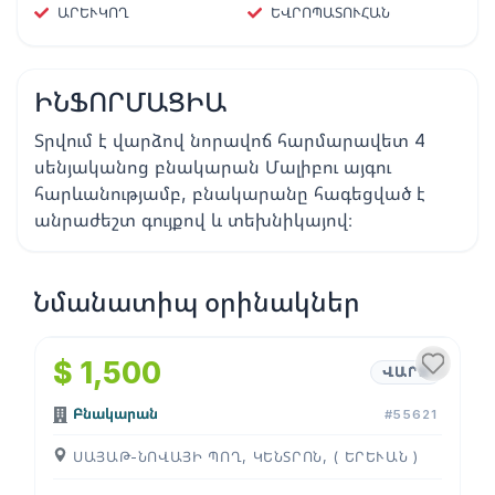
ԱՐԵՒԿՈՂ
ԵՎՐՈՊԱՏՈՒՀԱՆ
ԻՆՖՈՐՄԱՑԻԱ
Տրվում է վարձով նորավոճ հարմարավետ 4
սենյականոց բնակարան Մալիբու այգու
հարևանությամբ, բնակարանը հագեցված է
անրաժեշտ գույքով և տեխնիկայով։
Նմանատիպ օրինակներ
1
/
4
$ 1,500
ՎԱՐՁ
Բնակարան
#55621
ՍԱՅԱԹ-ՆՈՎԱՅԻ ՊՈՂ, ԿԵՆՏՐՈՆ, ( ԵՐԵՒԱՆ )