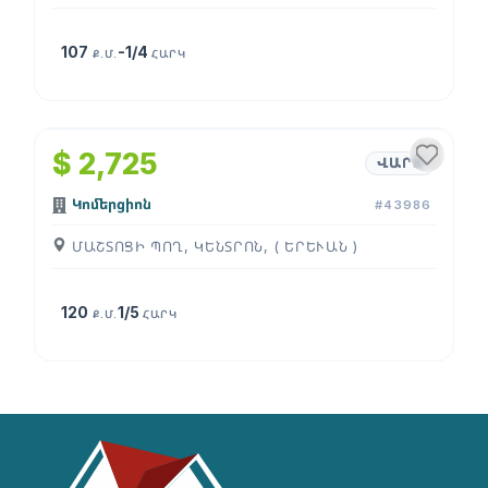
107
-1/4
Ք.Մ.
ՀԱՐԿ
1
/
4
$ 2,725
ՎԱՐՁ
Կոմերցիոն
#43986
ՄԱՇՏՈՑԻ ՊՈՂ, ԿԵՆՏՐՈՆ, ( ԵՐԵՒԱՆ )
120
1/5
Ք.Մ.
ՀԱՐԿ