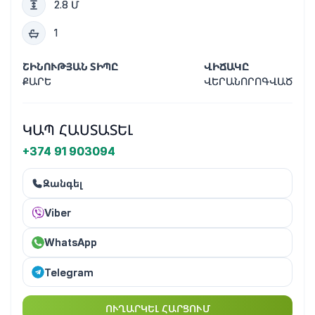
2.8 Մ
1
ՇԻՆՈՒԹՅԱՆ ՏԻՊԸ
ՎԻՃԱԿԸ
ՔԱՐԵ
ՎԵՐԱՆՈՐՈԳՎԱԾ
ԿԱՊ ՀԱՍՏԱՏԵԼ
+374 91 903094
Զանգել
Viber
WhatsApp
Telegram
ՈՒՂԱՐԿԵԼ ՀԱՐՑՈՒՄ