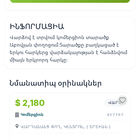
ԻՆՖՈՐՄԱՑԻԱ
Վարձով է տրվում կոմերցիոն տարածք
Աբովյան փողոցում։Տարածքը բաղկացած է
երկու հարկերց վարձակալության է հանձնվում
միայն երկրորդ հարկը։
Նմանատիպ օրինակներ
1
/
4
$ 2,180
ՎԱՐՁ
Կոմերցիոն
#27767
ՎԱՐԴԱՆԱՆՑ ՓՈՂ, ԿԵՆՏՐՈՆ, ( ԵՐԵՒԱՆ )