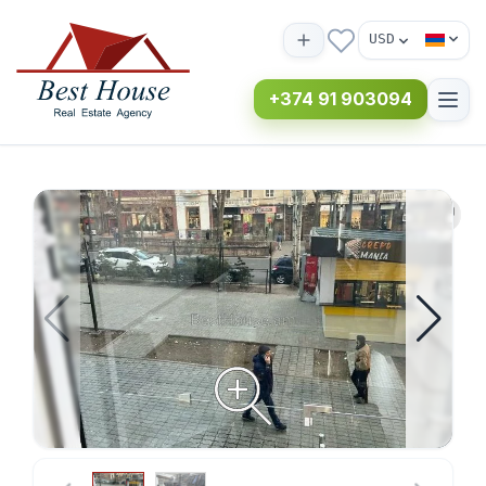
USD
+374 91 903094