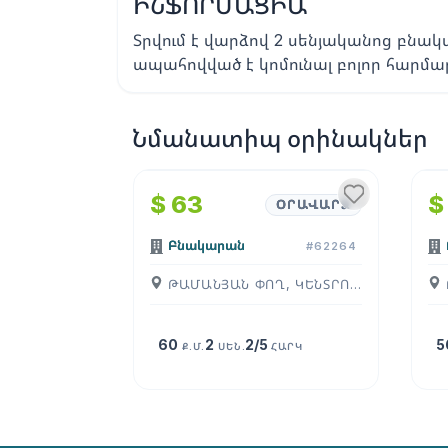
ԻՆՖՈՐՄԱՑԻԱ
Տրվում է վարձով 2 սենյականոց բն
ապահովված է կոմունալ բոլոր հարմար
Նմանատիպ օրինակներ
1
/
4
$ 63
$
ՕՐԱՎԱՐՁ
Բնակարան
#62264
ԹԱՄԱՆՅԱՆ ՓՈՂ, ԿԵՆՏՐՈՆ, ( ԵՐԵՒԱՆ )
60
2
2/5
5
Ք.Մ.
ՍԵՆ.
ՀԱՐԿ