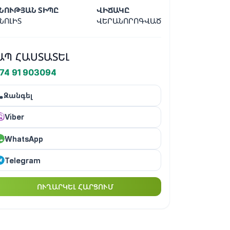
ՆՈՒԹՅԱՆ ՏԻՊԸ
ՎԻՃԱԿԸ
ՆՈԼԻՏ
ՎԵՐԱՆՈՐՈԳՎԱԾ
ԱՊ ՀԱՍՏԱՏԵԼ
74 91 903094
Զանգել
Viber
WhatsApp
Telegram
ՈՒՂԱՐԿԵԼ ՀԱՐՑՈՒՄ