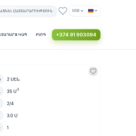
USD
ԱՑՆԵԼ ՀԱՅՏԱՐԱՐՈՒԹՅՈՒՆ
+374 91 903094
ԵՏԱԴԱՐՁ ԿԱՊ
ԲԼՈԳ
2 ՍԵՆ.
2
35 Մ
2/4
3.0 Մ
1