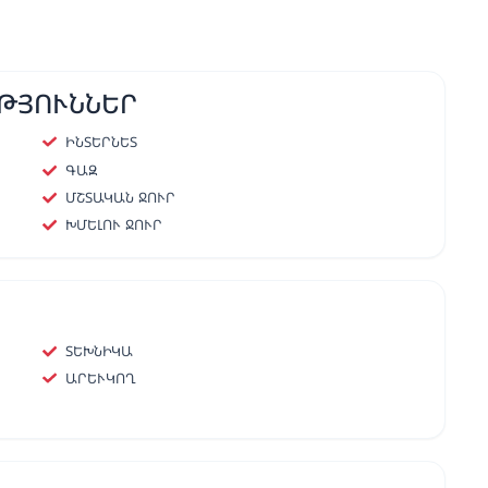
ԹՅՈՒՆՆԵՐ
ԻՆՏԵՐՆԵՏ
ԳԱԶ
ՄՇՏԱԿԱՆ ՋՈՒՐ
ԽՄԵԼՈՒ ՋՈՒՐ
ՏԵԽՆԻԿԱ
ԱՐԵՒԿՈՂ