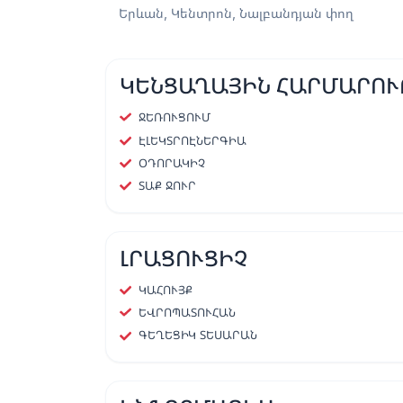
Երևան, Կենտրոն, Նալբանդյան փող
ԿԵՆՑԱՂԱՅԻՆ ՀԱՐՄԱՐՈՒ
ՋԵՌՈՒՑՈՒՄ
ԷԼԵԿՏՐՈԷՆԵՐԳԻԱ
ՕԴՈՐԱԿԻՉ
ՏԱՔ ՋՈՒՐ
ԼՐԱՑՈՒՑԻՉ
ԿԱՀՈՒՅՔ
ԵՎՐՈՊԱՏՈՒՀԱՆ
ԳԵՂԵՑԻԿ ՏԵՍԱՐԱՆ