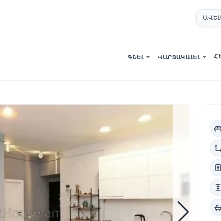
ԱՎԵԼ
Հ
ԳՆԵԼ
ՎԱՐՁԱԿԱԼԵԼ