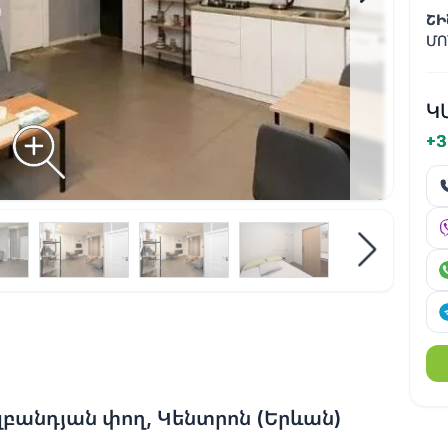
ՇԻ
ՄՈ
Կ
+3
լբանդյան փող, Կենտրոն (Երևան)