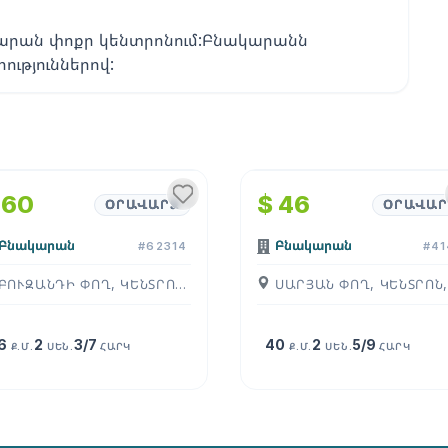
ակարան փոքր կենտրոնում:Բնակարանն
ություններով:
1
/
4
1
/
4
 60
$ 46
ՕՐԱՎԱՐՁ
ՕՐԱՎԱՐ
Բնակարան
Բնակարան
#62314
#41
ԲՈՒԶԱՆԴԻ ՓՈՂ, ԿԵՆՏՐՈՆ, ( ԵՐԵՒԱՆ )
6
2
3/7
40
2
5/9
Ք.Մ.
ՍԵՆ.
ՀԱՐԿ
Ք.Մ.
ՍԵՆ.
ՀԱՐԿ