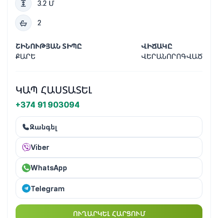
3.2 Մ
2
ՇԻՆՈՒԹՅԱՆ ՏԻՊԸ
ՎԻՃԱԿԸ
ՔԱՐԵ
ՎԵՐԱՆՈՐՈԳՎԱԾ
ԿԱՊ ՀԱՍՏԱՏԵԼ
+374 91 903094
Զանգել
Viber
WhatsApp
Telegram
ՈՒՂԱՐԿԵԼ ՀԱՐՑՈՒՄ