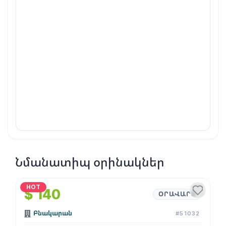
Նմանատիպ օրինակներ
1
/
4
HOT
$ 140
ՕՐԱՎԱՐՁ
Բնակարան
#51032