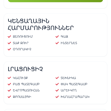
ԿԵՆՑԱՂԱՅԻՆ
ՀԱՐՄԱՐՈՒԹՅՈՒՆՆԵՐ
ՋԵՌՈՒՑՈՒՄ
ԳԱԶ
ՏԱՔ ՋՈՒՐ
ԻՆՏԵՐՆԵՏ
ՕԴՈՐԱԿԻՉ
ԼՐԱՑՈՒՑԻՉ
ԿԱՀՈՒՅՔ
ՏԵԽՆԻԿԱ
ԲԱՑ ՊԱՏՇԳԱՄԲ
ՓԱԿ ՊԱՏՇԳԱՄԲ
ԵՎՐՈՊԱՏՈՒՀԱՆ
ԱՐԵՒԿՈՂ
ԶԲՈՍԱՅԳԻ
ԽԱՂԱՀՐԱՊԱՐԱԿ