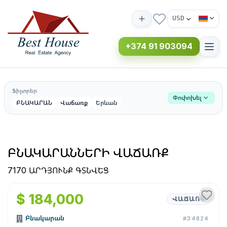
USD
+374 91 903094
Ֆիլտրեր
Փոփոխել
ԲՆԱԿԱՐԱՆ
Վաճառք
Երևան
ԲՆԱԿԱՐԱՆՆԵՐԻ ՎԱՃԱՌՔ
7170 ԱՐԴՅՈՒՆՔ ԳՏՆՎԵՑ
1
/
11
$ 184,000
ՎԱՃԱՌՔ
Բնակարան
#34824