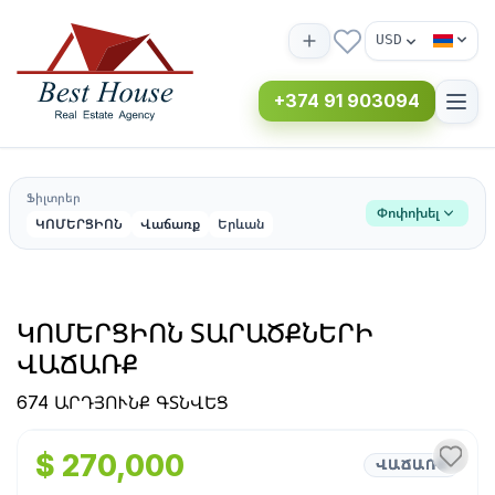
USD
+374 91 903094
Ֆիլտրեր
Փոփոխել
ԿՈՄԵՐՑԻՈՆ
Վաճառք
Երևան
ԿՈՄԵՐՑԻՈՆ ՏԱՐԱԾՔՆԵՐԻ
ՎԱՃԱՌՔ
674 ԱՐԴՅՈՒՆՔ ԳՏՆՎԵՑ
1
/
5
$ 270,000
ՎԱՃԱՌՔ