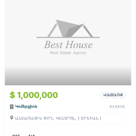
$ 1,000,000
ՎԱՃԱՌՔ
Կոմերցիոն
#26826
ԱՆՏԱՌԱՅԻՆ ՓՈՂ, ԿԵՆՏՐՈՆ, ( ԵՐԵՒԱՆ )