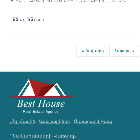
ԲԱՂՐԱՄՅԱՆ ՊՈՂ(ԱՐԱԲԿԻՐ), ԱՐԱԲԿԻՐ, ( ԵՐԵՒԱՆ )
62
1/5
Ք.Մ.
ՀԱՐԿ
« Նախորդ
Հաջորդ »
Մեր մասին
Առաջարկներ
Հետադարձ Կապ
Բնակարանների Վաճառք