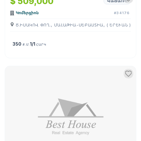
$ 509,000
ՎԱՃԱՌՔ
Կոմերցիոն
#34176
Ծ.ԻՍԱԿՈՎ ՓՈՂ., ՄԱԼԱԹԻԱ-ՍԵԲԱՍՏԻԱ, ( ԵՐԵՒԱՆ )
350
1/1
Ք.Մ.
ՀԱՐԿ