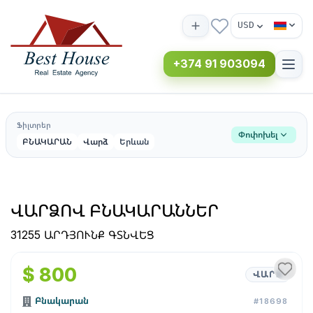
USD
+374 91 903094
Ֆիլտրեր
Փոփոխել
ԲՆԱԿԱՐԱՆ
Վարձ
Երևան
ՎԱՐՁՈՎ ԲՆԱԿԱՐԱՆՆԵՐ
31255 ԱՐԴՅՈՒՆՔ ԳՏՆՎԵՑ
1
/
4
$ 800
ՎԱՐՁ
Բնակարան
#18698