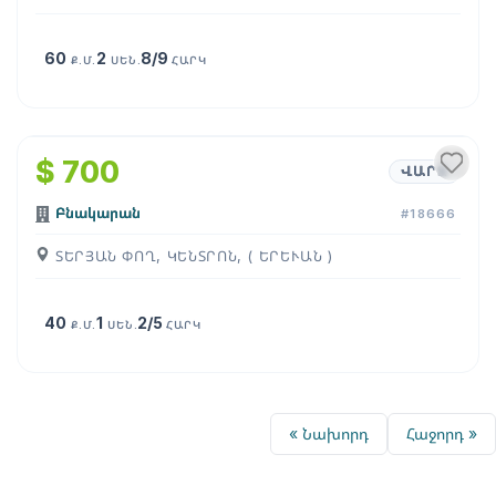
60
2
8/9
Ք.Մ.
ՍԵՆ.
ՀԱՐԿ
1
/
7
$ 700
ՎԱՐՁ
Բնակարան
#18666
ՏԵՐՅԱՆ ՓՈՂ, ԿԵՆՏՐՈՆ, ( ԵՐԵՒԱՆ )
40
1
2/5
Ք.Մ.
ՍԵՆ.
ՀԱՐԿ
« Նախորդ
Հաջորդ »