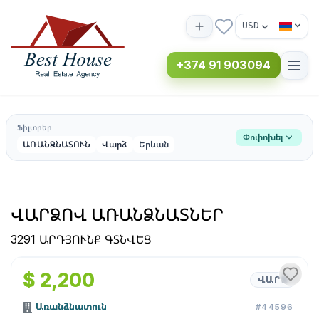
USD
+374 91 903094
Ֆիլտրեր
Փոփոխել
ԱՌԱՆՁՆԱՏՈՒՆ
Վարձ
Երևան
ՎԱՐՁՈՎ ԱՌԱՆՁՆԱՏՆԵՐ
3291 ԱՐԴՅՈՒՆՔ ԳՏՆՎԵՑ
1
/
17
$ 2,200
ՎԱՐՁ
Առանձնատուն
#44596