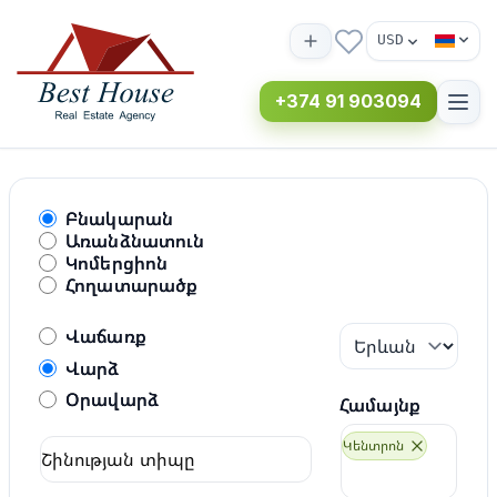
USD
+374 91 903094
բնակարան
առանձնատուն
կոմերցիոն
հողատարածք
Վաճառք
Վարձ
Օրավարձ
Համայնք
Կենտրոն