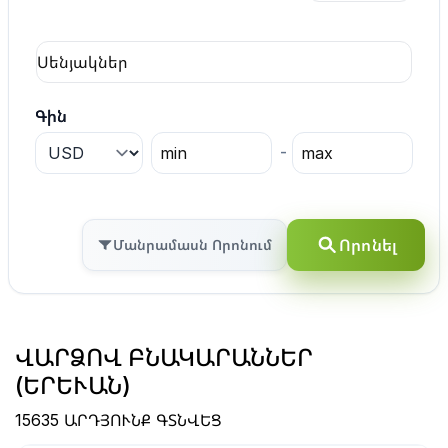
Գին
-
Որոնել
Մանրամասն Որոնում
ՎԱՐՁՈՎ ԲՆԱԿԱՐԱՆՆԵՐ
(ԵՐԵՒԱՆ)
15635 ԱՐԴՅՈՒՆՔ ԳՏՆՎԵՑ
1
/
11