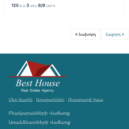
120
3
8/8
Ք.Մ.
ՍԵՆ.
ՀԱՐԿ
« Նախորդ
Հաջորդ »
Մեր մասին
Առաջարկներ
Հետադարձ Կապ
Բնակարանների Վաճառք
Առանձնատների Վաճառք