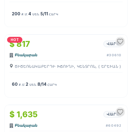
200
4
5/11
Ք.Մ.
ՍԵՆ.
ՀԱՐԿ
1
/
14
HOT
$ 817
ՎԱՐՁ
Բնակարան
#30610
ԾԻԾԵՌՆԱԿԱԲԵՐԴԻ ԽՃՈՒՂԻ, ԿԵՆՏՐՈՆ, ( ԵՐԵՒԱՆ )
60
2
8/14
Ք.Մ.
ՍԵՆ.
ՀԱՐԿ
1
/
17
$ 1,635
ՎԱՐՁ
Բնակարան
#60492