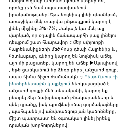
անելու ուղակի արտահայտած մտքեր են,
որոնք չեն համապատասխանում
իրականությանը: Եթե նույնիսկ լինի գնանկում,
առաջիկա մեկ տարվա ընթացքում կարող է
լինել միջինը 3%-7%; Սակայն կա մեկ այլ
վարկած, որ օդային ճանապարհի բաց լինելու
դեպքում շատ հնարավոր է մեր սփյուռքի
հայրենակիցների մեծ հոսք դեպի Հայրենիք և ,
հետևաբար, գները կարող են նույնիսկ աճել.
այո մի բացառեք, կարող են աճել: ►Այսպիսով
, եթե ցանկանում եք ձեռք բերել անշարժ գույք,
ապա հիմա ճիշտ ժամանակն է:
Բեսթ Հաուս -ի
ինտերնետային կայքէջում
ներկայացված է
անշարժ գույքի մեծ տեսականի, կարող եք
ընտրել ձեր նախընտրած բնակարանները և
գնել դրանք, իսկ պրոֆեսիոնալ գործակալները
, պահպանելով անվտանգության կանոնները,
միշտ պատրաստ են օգտակար լինել իրենց
դրական խորհուրդներով: