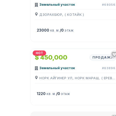
Земельный участок
#68056
ДЗОРАХБЮР, ( КОТАЙК )
23000
/0
КВ. М.
ЭТАЖ
1
/
4
HOT
$ 450,000
ПРОДАЖА
Земельный участок
#63896
НОРК АЙГИНЕР УЛ, НОРК МАРАШ, ( ЕРЕВАН )
1220
/0
КВ. М.
ЭТАЖ