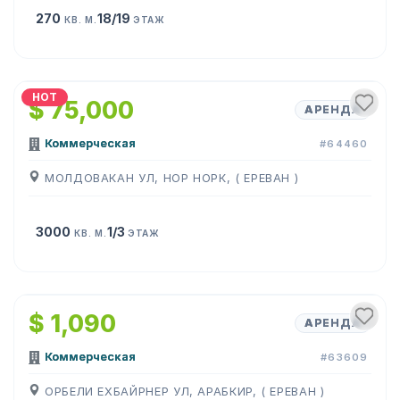
270
18/19
КВ. М.
ЭТАЖ
1
/
14
HOT
$ 75,000
АРЕНДА
Коммерческая
#64460
МОЛДОВАКАН УЛ, НОР НОРК, ( ЕРЕВАН )
3000
1/3
КВ. М.
ЭТАЖ
1
/
10
$ 1,090
АРЕНДА
Коммерческая
#63609
ОРБЕЛИ ЕХБАЙРНЕР УЛ, АРАБКИР, ( ЕРЕВАН )