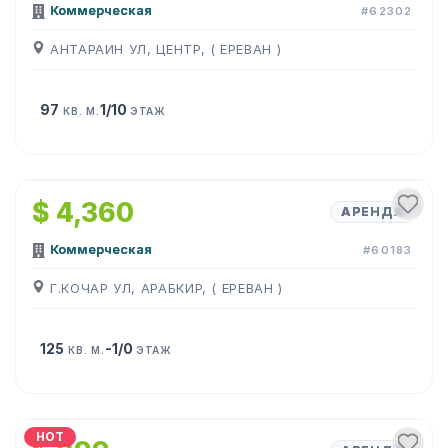
Коммерческая
#62302
АНТАРАИН УЛ, ЦЕНТР, ( ЕРЕВАН )
97
1/10
КВ. М.
ЭТАЖ
1
/
8
$ 4,360
АРЕНДА
Коммерческая
#60183
Г.КОЧАР УЛ, АРАБКИР, ( ЕРЕВАН )
125
-1/0
КВ. М.
ЭТАЖ
1
/
11
HOT