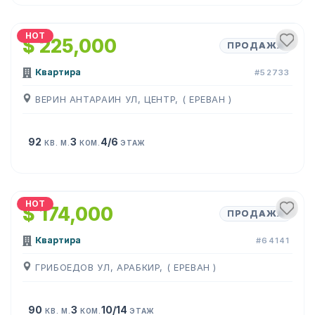
1
/
21
HOT
$ 225,000
ПРОДАЖА
Квартира
#52733
ВЕРИН АНТАРАИН УЛ, ЦЕНТР, ( ЕРЕВАН )
92
3
4/6
КВ. М.
КОМ.
ЭТАЖ
1
/
25
HOT
$ 174,000
ПРОДАЖА
Квартира
#64141
ГРИБОЕДОВ УЛ, АРАБКИР, ( ЕРЕВАН )
90
3
10/14
КВ. М.
КОМ.
ЭТАЖ