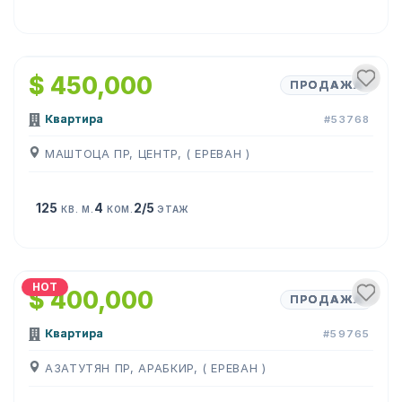
1
/
21
$ 450,000
ПРОДАЖА
Квартира
#53768
МАШТОЦА ПР, ЦЕНТР, ( ЕРЕВАН )
125
4
2/5
КВ. М.
КОМ.
ЭТАЖ
1
/
11
HOT
$ 400,000
ПРОДАЖА
Квартира
#59765
АЗАТУТЯН ПР, АРАБКИР, ( ЕРЕВАН )