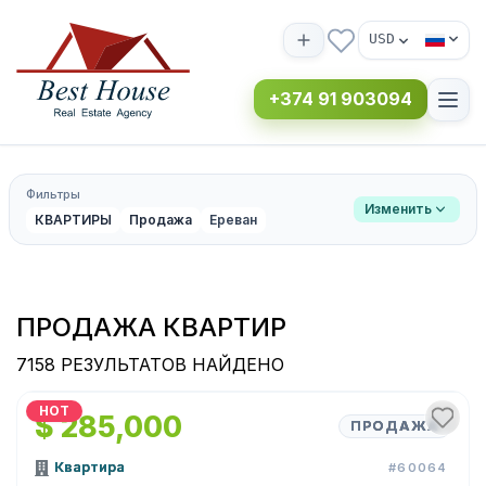
USD
+374 91 903094
Фильтры
Изменить
КВАРТИРЫ
Продажа
Ереван
ПРОДАЖА КВАРТИР
7158 РЕЗУЛЬТАТОВ НАЙДЕНО
1
/
9
HOT
$ 285,000
ПРОДАЖА
Квартира
#60064